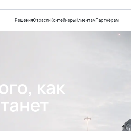
Решения
Отрасли
Контейнеры
Клиентам
Партнёрам
ого, как
станет