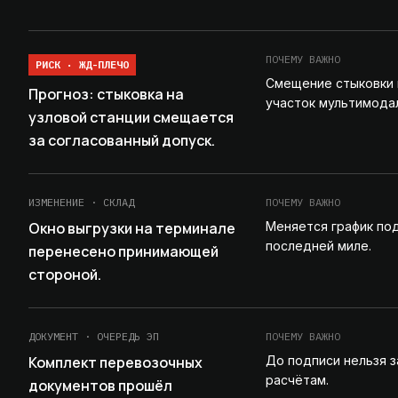
ПОЧЕМУ ВАЖНО
РИСК · ЖД-ПЛЕЧО
Смещение стыковки 
Прогноз: стыковка на
участок мультимода
узловой станции смещается
за согласованный допуск.
ИЗМЕНЕНИЕ · СКЛАД
ПОЧЕМУ ВАЖНО
Окно выгрузки на терминале
Меняется график по
последней миле.
перенесено принимающей
стороной.
ДОКУМЕНТ · ОЧЕРЕДЬ ЭП
ПОЧЕМУ ВАЖНО
Комплект перевозочных
До подписи нельзя з
расчётам.
документов прошёл