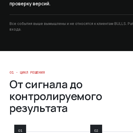
проверку версий.
Все события выше вымышлены и не относятся к клиентам BULLS. Р
входа.
01 · ЦИКЛ РЕШЕНИЯ
От сигнала до
контролируемого
результата
01
02