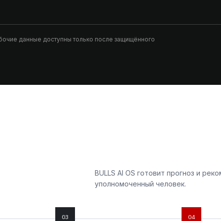
абочие данные доступны только после защищённого
BULLS AI OS готовит прогноз и ре
уполномоченный человек.
03
04