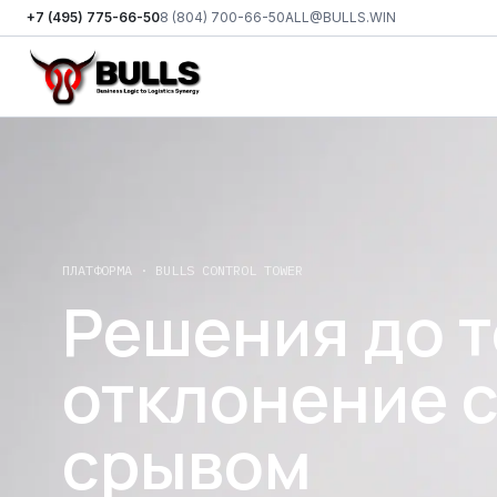
+7 (495) 775-66-50
8 (804) 700-66-50
ALL@BULLS.WIN
Перейти к основному контенту
ПЛАТФОРМА · BULLS CONTROL TOWER
Решения до т
отклонение 
срывом