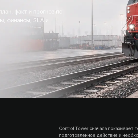
лан, факт и прогноз по
ы, финансы, SLA и
Control Tower сначала показывает т
подготовленное действие и необхо