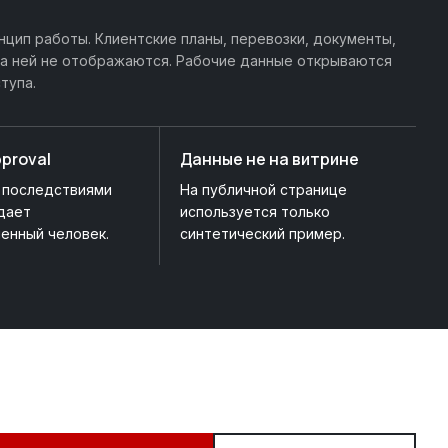
нцип работы. Клиентские планы, перевозки, документы,
на ней не отображаются. Рабочие данные открываются
тупа.
proval
Данные не на витрине
 последствиями
На публичной странице
дает
используется только
енный человек.
синтетический пример.