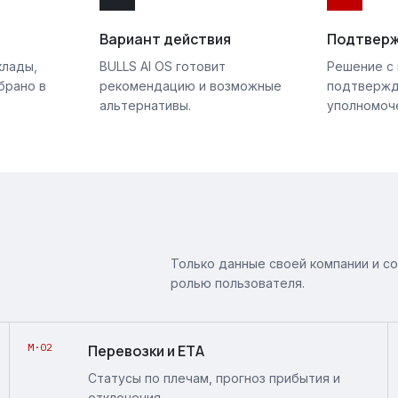
Вариант действия
Подтвер
клады,
BULLS AI OS готовит
Решение с
брано в
рекомендацию и возможные
подтверж
альтернативы.
уполномоч
Только данные своей компании и с
ролью пользователя.
M·02
Перевозки и ETA
Статусы по плечам, прогноз прибытия и
отклонения.