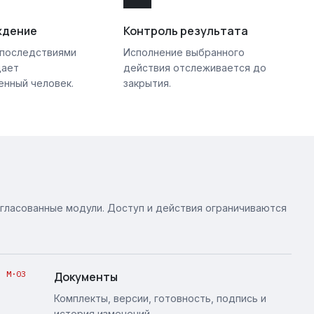
ждение
Контроль результата
 последствиями
Исполнение выбранного
дает
действия отслеживается до
енный человек.
закрытия.
огласованные модули. Доступ и действия ограничиваются
M·03
Документы
Комплекты, версии, готовность, подпись и
история изменений.