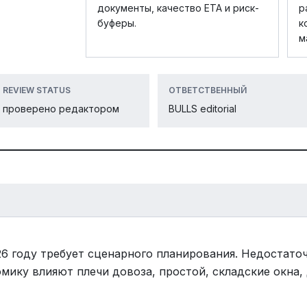
документы, качество ETA и риск-
р
буферы.
к
м
REVIEW STATUS
ОТВЕТСТВЕННЫЙ
проверено редактором
BULLS editorial
26 году требует сценарного планирования. Недостаточ
омику влияют плечи довоза, простой, складские окна