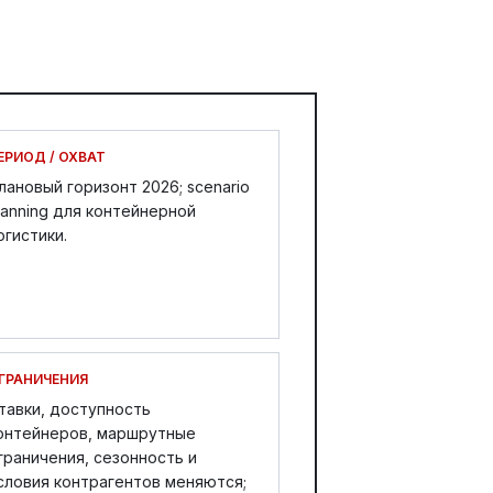
ЕРИОД / ОХВАТ
лановый горизонт 2026; scenario
lanning для контейнерной
огистики.
ГРАНИЧЕНИЯ
тавки, доступность
онтейнеров, маршрутные
граничения, сезонность и
словия контрагентов меняются;