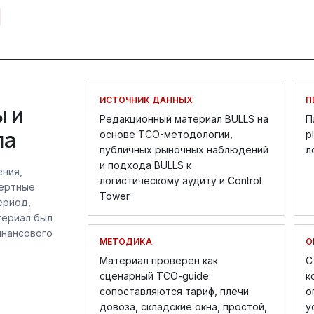
ИСТОЧНИК ДАННЫХ
П
ы и
Редакционный материал BULLS на
П
ла
основе TCO-методологии,
p
публичных рыночных наблюдений
л
и подхода BULLS к
ния,
логистическому аудиту и Control
пертные
Tower.
ериод,
териал был
финансового
МЕТОДИКА
О
Материал проверен как
С
сценарный TCO-guide:
к
сопоставляются тариф, плечи
о
довоза, складские окна, простой,
у