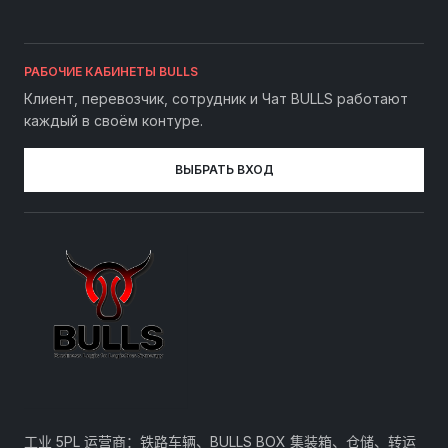
РАБОЧИЕ КАБИНЕТЫ BULLS
Клиент, перевозчик, сотрудник и Чат BULLS работают
каждый в своём контуре.
ВЫБРАТЬ ВХОД
工业 5PL 运营商：铁路车辆、BULLS BOX 集装箱、仓储、转运