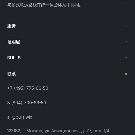
与多式联运路线在统一运营体系中协同。
+
服务
+
证明层
+
BULLS
+
联系
+7 (495) 775-66-50
8 (804) 700-66-50
all@bulls.win
123182, г. Москва, ул. Авиационная, д. 77, пом. 1/4