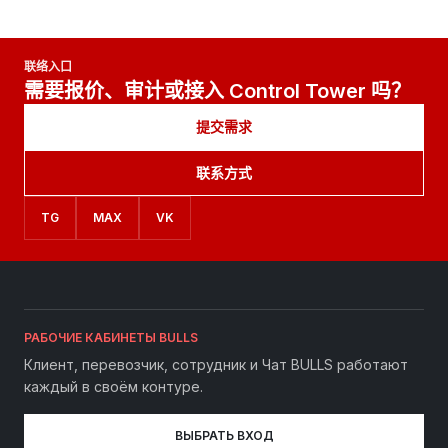
联络入口
需要报价、审计或接入 Control Tower 吗？
提交需求
联系方式
TG
MAX
VK
РАБОЧИЕ КАБИНЕТЫ BULLS
Клиент, перевозчик, сотрудник и Чат BULLS работают
каждый в своём контуре.
ВЫБРАТЬ ВХОД