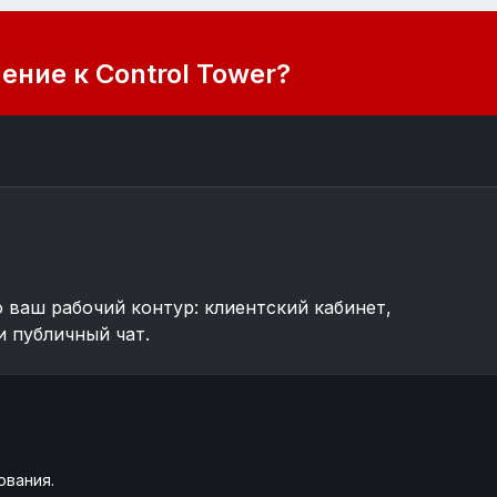
ние к Control Tower?
о ваш рабочий контур: клиентский кабинет,
и публичный чат.
ования.