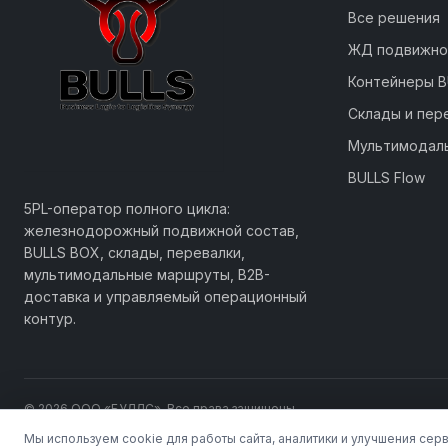
Все решения
ЖД подвижно
Контейнеры B
Склады и пер
Мультимодал
BULLS Flow
Business Logic to Logistics Synergy
5PL-оператор полного цикла:
железнодорожный подвижной состав,
BULLS BOX, склады, перевалки,
мультимодальные маршруты, B2B-
доставка и управляемый операционный
контур.
© 2026 ООО «БУЛЛС». Все права защищены.
Мы используем cookie для работы сайта, аналитики и улучшения сер