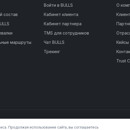
Войти в BULLS
О ком
й состав
Кабинет клиента
Клиен
ULLS
Кабинет партнера
Партн
евалки
TMS для сотрудников
Отрас
ьные маршруты
Чат BULLS
Кейсы
Трекинг
Конта
Trust 
виса. Продолжая использование сайта, вы соглашаетесь