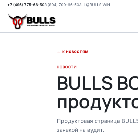
+7 (495) 775-66-50
8 (804) 700-66-50
ALL@BULLS.WIN
Перейти к основному контенту
←
к новостям
НОВОСТИ
BULLS BO
продукт
Продуктовая страница BULLS 
заявкой на аудит.