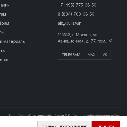
пании
+7 (495) 775-66-50
там
8 (804) 700-66-50
ёрам
all@bulls.win
ли
123182, г. Москва, ул.
Авиационная, д. 77, пом. 1/4
 и материалы
кты
TELEGRAM
MAX
VK
Center
Trust Center
Политика обработки ПДн
Cookie policy
Условия сайта
ТОЛЬКО НЕОБХОДИМЫЕ
ПРИНЯТЬ