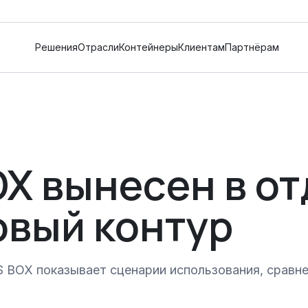
Решения
Отрасли
Контейнеры
Клиентам
Партнёрам
X вынесен в о
овый контур
BOX показывает сценарии использования, сравнен