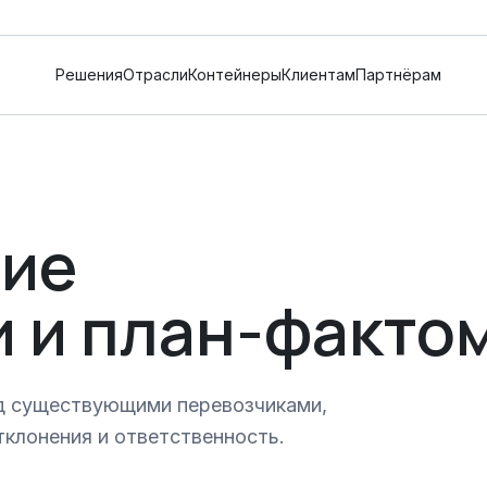
Решения
Отрасли
Контейнеры
Клиентам
Партнёрам
ние
 и план-факто
д существующими перевозчиками,
тклонения и ответственность.