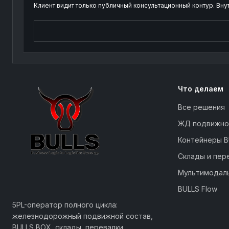
Клиент видит только публичный консультационный контур. Вну
Что делаем
Все решения
ЖД подвижно
Контейнеры B
Склады и пер
Мультимодал
BULLS Flow
Business Logic to Logistics Synergy
5PL-оператор полного цикла:
железнодорожный подвижной состав,
BULLS BOX, склады, перевалки,