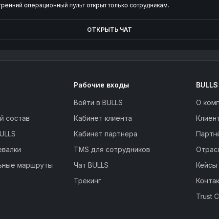
тренний операционный пульт открыт только сотрудникам.
ОТКРЫТЬ ЧАТ
Рабочие входы
BULLS
Войти в BULLS
О ком
й состав
Кабинет клиента
Клиен
ULLS
Кабинет партнера
Партн
евалки
TMS для сотрудников
Отрас
ьные маршруты
Чат BULLS
Кейсы
Трекинг
Конта
Trust 