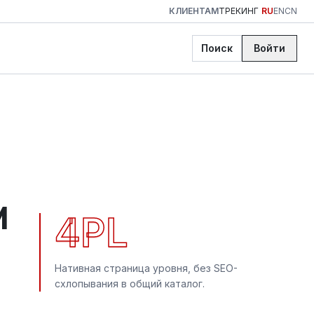
КЛИЕНТАМ
ТРЕКИНГ
RU
EN
CN
Поиск
Войти
м
4PL
Нативная страница уровня, без SEO-
схлопывания в общий каталог.