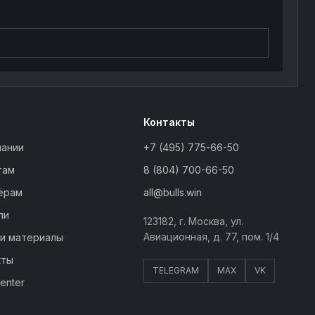
Контакты
пании
+7 (495) 775-66-50
там
8 (804) 700-66-50
ёрам
all@bulls.win
ли
123182, г. Москва, ул.
Авиационная, д. 77, пом. 1/4
 и материалы
кты
TELEGRAM
MAX
VK
Center