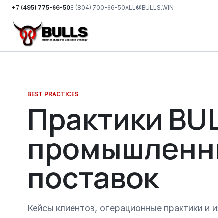
+7 (495) 775-66-50
8 (804) 700-66-50
ALL@BULLS.WIN
Перейти к основному контенту
BEST PRACTICES
Практики BU
промышленн
поставок
Кейсы клиентов, операционные практики и