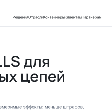
Решения
Отрасли
Контейнеры
Клиентам
Партнёрам
LLS для
ых цепей
 измеримые эффекты: меньше штрафов,