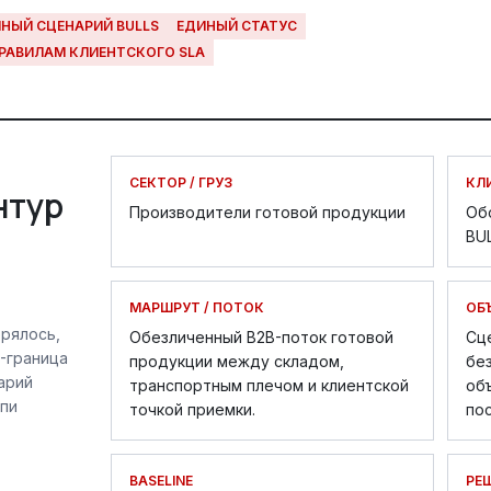
НЫЙ СЦЕНАРИЙ BULLS
ЕДИНЫЙ СТАТУС
ПРАВИЛАМ КЛИЕНТСКОГО SLA
СЕКТОР / ГРУЗ
КЛИ
нтур
Производители готовой продукции
Об
BU
МАРШРУТ / ПОТОК
ОБ
ерялось,
Обезличенный B2B-поток готовой
Сце
A-граница
продукции между складом,
бе
арий
транспортным плечом и клиентской
об
епи
точкой приемки.
пос
BASELINE
РЕ