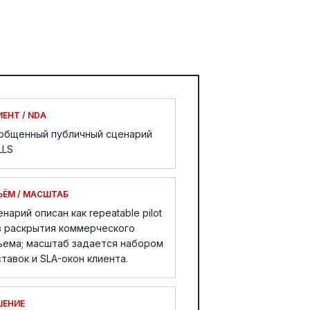
ЕНТ / NDA
общенный публичный сценарий
LLS
ЪЁМ / МАСШТАБ
нарий описан как repeatable pilot
з раскрытия коммерческого
ъема; масштаб задается набором
тавок и SLA-окон клиента.
ШЕНИЕ