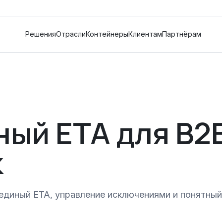
Решения
Отрасли
Контейнеры
Клиентам
Партнёрам
ый ETA для B2
к
единый ETA, управление исключениями и понятный