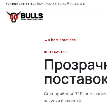
+7 (495) 775-66-50
8 (804) 700-66-50
ALL@BULLS.WIN
Перейти к основному контенту
←
к best practices
BEST PRACTICE
Прозрачн
поставо
Сценарий для B2B-поставок: 
закупки и клиента.