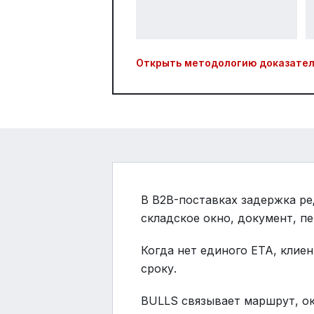
Открыть методологию доказател
В B2B-поставках задержка ре
складское окно, документ, пе
Когда нет единого ETA, клие
сроку.
BULLS связывает маршрут, ок