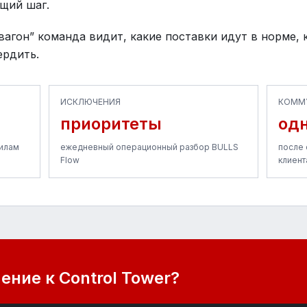
щий шаг.
вагон” команда видит, какие поставки идут в норме, 
ердить.
ИСКЛЮЧЕНИЯ
КОММ
приоритеты
одн
вилам
ежедневный операционный разбор BULLS
после 
Flow
клиент
ние к Control Tower?