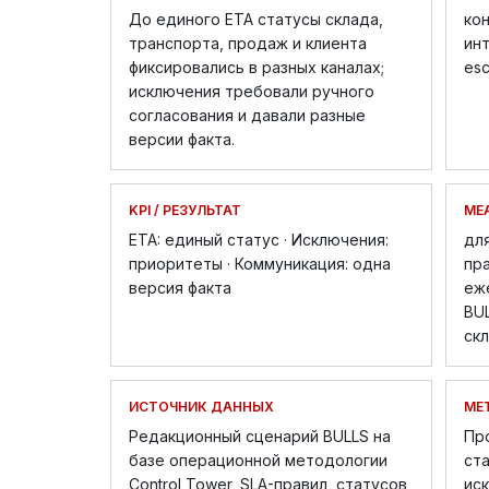
До единого ETA статусы склада,
кон
транспорта, продаж и клиента
инт
фиксировались в разных каналах;
esc
исключения требовали ручного
согласования и давали разные
версии факта.
KPI / РЕЗУЛЬТАТ
ME
ETA: единый статус · Исключения:
для
приоритеты · Коммуникация: одна
пра
версия факта
еж
BUL
скл
ИСТОЧНИК ДАННЫХ
МЕ
Редакционный сценарий BULLS на
Пр
базе операционной методологии
ста
Control Tower, SLA-правил, статусов
ис