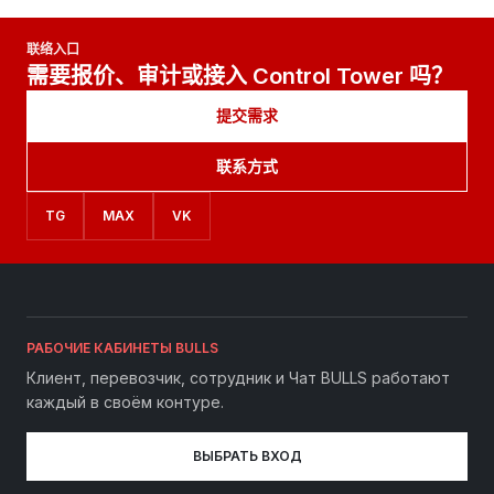
联络入口
需要报价、审计或接入 Control Tower 吗？
提交需求
联系方式
TG
MAX
VK
РАБОЧИЕ КАБИНЕТЫ BULLS
Клиент, перевозчик, сотрудник и Чат BULLS работают
каждый в своём контуре.
ВЫБРАТЬ ВХОД