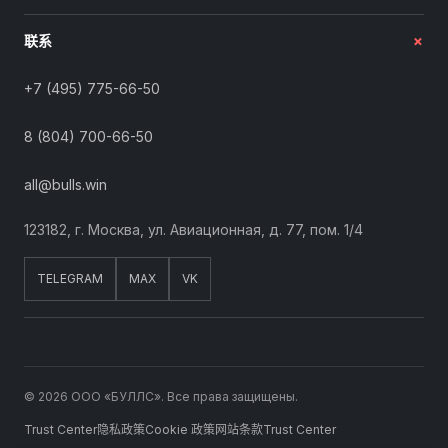
+
联系
+7 (495) 775-66-50
8 (804) 700-66-50
all@bulls.win
123182, г. Москва, ул. Авиационная, д. 77, пом. 1/4
TELEGRAM
MAX
VK
© 2026 ООО «БУЛЛС». Все права защищены.
Trust Center
隐私政策
Cookie 政策
网站条款
Trust Center