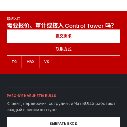
联络入口
需要报价、审计或接入 Control Tower 吗？
提交需求
联系方式
TG
MAX
VK
РАБОЧИЕ КАБИНЕТЫ BULLS
Клиент, перевозчик, сотрудник и Чат BULLS работают
каждый в своём контуре.
ВЫБРАТЬ ВХОД